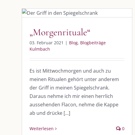
„Morgenrituale“
Blog
Blogbeiträge Kulmbach
„Morgenrituale“
03. Februar 2021
|
Blog
,
Blogbeiträge
DIE KULMBLOGGERA
AKTUELLE
Kulmbach
Kulmbloggera
Immer die 
Anlass
Es ist Mittwochmorgen und auch zu
Podcast
meinen Ritualen gehört unter anderem
der Griff in meinen Spiegelschrank.
Kooperationen
AUS DEM
Daraus nehme ich mir einen herrlich
vkfk
aussehenden Flacon, nehme die Kappe
Im Dialog m
ab und drücke [...]
Im Dialog m
Leistungen – Buchungen
Im Dialog m
Weiterlesen
0