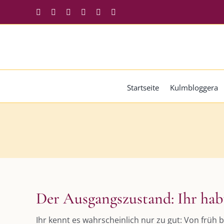
Zum
Facebook
Instagram
Twitter
Pinterest
YouTube
Tiktok
Inhalt
springen
Startseite
Kulmbloggera
Der Ausgangszustand: Ihr hab
Ihr kennt es wahrscheinlich nur zu gut: Von früh 