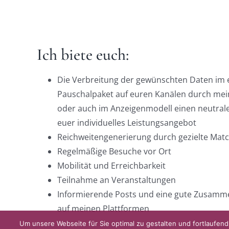
Ich biete euch:
DIE KULMBLOGGERA
AKTUELLE
Kulmbloggera
Immer die 
Die Verbreitung der gewünschten Daten im
Anlass
Pauschalpaket auf euren Kanälen durch mei
Podcast
oder auch im Anzeigenmodell einen neutrale
Kooperationen
euer individuelles Leistungsangebot
AUS DEM
Reichweitengenerierung durch gezielte Mat
vkfk
Im Dialog m
Regelmäßige Besuche vor Ort
Im Dialog m
Mobilität und Erreichbarkeit
Leistungen – Buchungen
Im Dialog m
Teilnahme an Veranstaltungen
Informierende Posts und eine gute Zusammen
auf meinen Plattformen
Um unsere Webseite für Sie optimal zu gestalten und fortlaufe