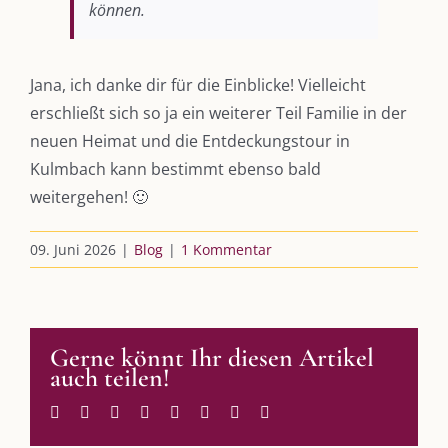
können.
DIE KULMBLOGGERA
Jana, ich danke dir für die Einblicke! Vielleicht
erschließt sich so ja ein weiterer Teil Familie in der
Kulmbloggera
neuen Heimat und die Entdeckungstour in
Kulmbach kann bestimmt ebenso bald
Podcast
weitergehen! 🙂
Kooperationen
09. Juni 2026
|
Blog
|
1 Kommentar
vkfk
Leistungen – Buchungen
Gerne könnt Ihr diesen Artikel
auch teilen!
AKTUELLES
Facebook
Twitter
Reddit
LinkedIn
WhatsApp
Tumblr
Pinterest
E-
Mail
Immer die passende Geschenkidee – für jeden Anlass