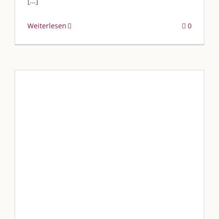
[...]
Weiterlesen
0
Stefan Schnabel
vkfk