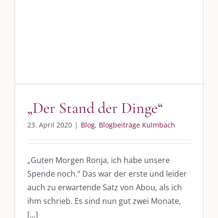
„Der Stand der Dinge“
Blog
Blogbeiträge Kulmbach
DIE KULMBLOGGERA
Kulmbloggera
Podcast
„Der Stand der Dinge“
Kooperationen
23. April 2020
|
Blog
,
Blogbeiträge Kulmbach
vkfk
„Guten Morgen Ronja, ich habe unsere
Leistungen – Buchungen
Spende noch.“ Das war der erste und leider
auch zu erwartende Satz von Abou, als ich
ihm schrieb. Es sind nun gut zwei Monate,
AKTUELLES
[...]