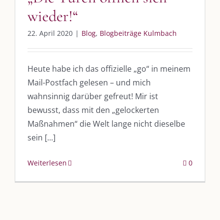
UNSERE HEIMAT KULMBACH
wieder!“
„Unser Kulmbach e. V.“
– Der Händlerzusammenschluss der Stadt
22. April 2020
|
Blog
,
Blogbeiträge Kulmbach
„Stadt Kulmbach“
– Offizielles Portal unserer Heimat
„Landratsamt Kulmbach“
– Wissenswertes in allen Belangen
Heute habe ich das offizielle „go“ in meinem
„
Lebenslust Akademie Kulmbach
“ – Mutmachergeschichten von
Mail-Postfach gelesen – und mich
Mutbotschaftern
wahnsinnig darüber gefreut! Mir ist
bewusst, dass mit den „gelockerten
Maßnahmen“ die Welt lange nicht dieselbe
sein [...]
Weiterlesen
0
©
2026 | Alle Rechte vorbehalten. |
Impressum
|
Datenschutz
|
Kontakt
Facebook
Instagram
Twitter
Pinterest
YouTube
Tiktok
OK
Nein
Erfahre mehr