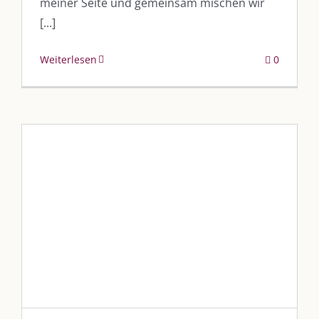
meiner Seite und gemeinsam mischen wir
[...]
Weiterlesen
0
„Vor Ort und auch to-go“
Blog
Blogbeiträge Kulmbach