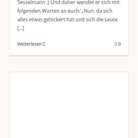
Sesselmann ;) Und daher wendet er sich mit
folgenden Worten an euch: „Nun, da sich
alles etwas gelockert hat und sich die Leute
[...]
Weiterlesen
0
„Im blauen Laden wird es
fruchtig“
Blog
Blogbeiträge Kulmbach