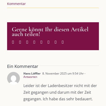
Podcast
Kommentar
Kooperationen
vkfk
Gerne könnt Ihr diesen Artikel
Leistungen – Buchungen
auch teilen!
Facebook
Twitter
Reddit
LinkedIn
WhatsApp
Tumblr
Pinterest
E-
Mail
AKTUELLES
Immer die passende Geschenkidee – für jeden Anlass
Ein Kommentar
Hans Löffler
8. November 2025 um 9:54 Uhr
-
Antworten
AUS DEM BLOG
Leider ist der Ladenbesitzer nicht mit der
Zeit gegangen und darum mit der Zeit
Im Dialog mit – Jana Florence
Im Dialog mit – Nicole Putschky-Kaiser
gegangen. Ich habe das sehr bedauert.
Im Dialog mit – Daniel Manzer, alias Mr. Hops