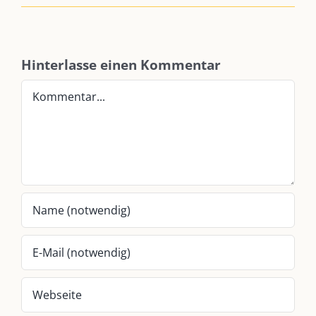
SO FINDEN WIR ZUSAMMEN!
Hinterlasse einen Kommentar
Am einfachsten bin ich per Mail und über WhatsApp zu erreichen.
Kommentar
Whatsapp:
0151-21182972
post@die-kulmbloggera.de
UNSERE HEIMAT KULMBACH
„Unser Kulmbach e. V.“
– Der Händlerzusammenschluss der Stadt
„Stadt Kulmbach“
– Offizielles Portal unserer Heimat
„Landratsamt Kulmbach“
– Wissenswertes in allen Belangen
„
Lebenslust Akademie Kulmbach
“ – Mutmachergeschichten von
Mutbotschaftern