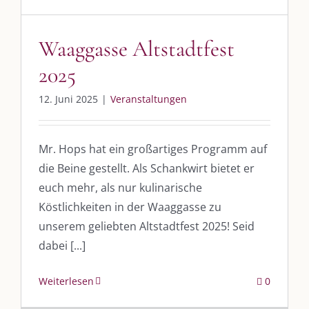
post@die-kulmbloggera.de
Waaggasse Altstadtfest
UNSERE HEIMAT KULMBACH
2025
„Unser Kulmbach e. V.“
– Der Händlerzusammenschluss der Stadt
12. Juni 2025
|
Veranstaltungen
„Stadt Kulmbach“
– Offizielles Portal unserer Heimat
„Landratsamt Kulmbach“
– Wissenswertes in allen Belangen
Mr. Hops hat ein großartiges Programm auf
die Beine gestellt. Als Schankwirt bietet er
„
Lebenslust Akademie Kulmbach
“ – Mutmachergeschichten von
Mutbotschaftern
euch mehr, als nur kulinarische
Köstlichkeiten in der Waaggasse zu
unserem geliebten Altstadtfest 2025! Seid
dabei [...]
Weiterlesen
0
©
2026 | Alle Rechte vorbehalten. |
Impressum
|
Datenschutz
|
Kontakt