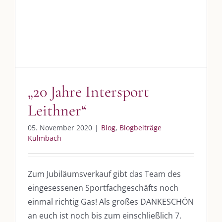
„20 Jahre Intersport Leithner“
SO FINDEN WIR ZUSAMMEN!
Blog
Blogbeiträge Kulmbach
Am einfachsten bin ich per Mail und über WhatsApp zu erreichen.
Whatsapp:
0151-21182972
post@die-kulmbloggera.de
„20 Jahre Intersport
Leithner“
UNSERE HEIMAT KULMBACH
05. November 2020
|
Blog
,
Blogbeiträge
„Unser Kulmbach e. V.“
– Der Händlerzusammenschluss der Stadt
Kulmbach
„Stadt Kulmbach“
– Offizielles Portal unserer Heimat
„Landratsamt Kulmbach“
– Wissenswertes in allen Belangen
Zum Jubiläumsverkauf gibt das Team des
„
Lebenslust Akademie Kulmbach
“ – Mutmachergeschichten von
eingesessenen Sportfachgeschäfts noch
Mutbotschaftern
einmal richtig Gas! Als großes DANKESCHÖN
an euch ist noch bis zum einschließlich 7.