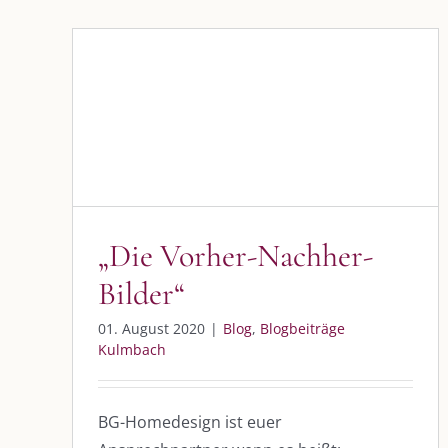
„Die Vorher-Nachher-Bilder“
Blog
Blogbeiträge Kulmbach
„Die Vorher-Nachher-
Bilder“
01. August 2020
|
Blog
,
Blogbeiträge
DIE KULMBLOGGERA
AKTUELLE
Kulmbach
Kulmbloggera
Immer die 
Anlass
BG-Homedesign ist euer
Podcast