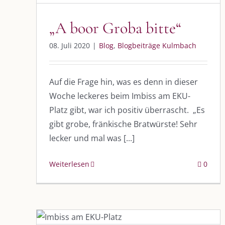
Blog
Blogbeiträge Kulmbach
„A boor Groba bitte“
08. Juli 2020
|
Blog
,
Blogbeiträge Kulmbach
Auf die Frage hin, was es denn in dieser
Woche leckeres beim Imbiss am EKU-
Platz gibt, war ich positiv überrascht. „Es
gibt grobe, fränkische Bratwürste! Sehr
lecker und mal was [...]
Weiterlesen
0
„Die Burger-Variationen im
Imbiss am EKU-PLATZ“