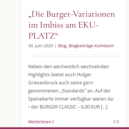
Blog
Blogbeiträge Kulmbach
„Die Burger-Variationen
im Imbiss am EKU-
PLATZ“
DIE KULMBLOGGERA
AKTUELLE
30. Juni 2020
|
Blog
,
Blogbeiträge Kulmbach
Kulmbloggera
Immer die 
Anlass
Podcast
Neben den wöchentlich wechselnden
Highlights bietet euch Holger
Kooperationen
AUS DEM
Griesenbrock auch seine gern
vkfk
genommenen „Standards“ an. Auf der
Im Dialog m
Speisekarte immer verfügbar wären da:
Im Dialog m
Leistungen – Buchungen
Im Dialog m
• der BURGER CLASSIC – 6,00 EUR [...]
Weiterlesen
0