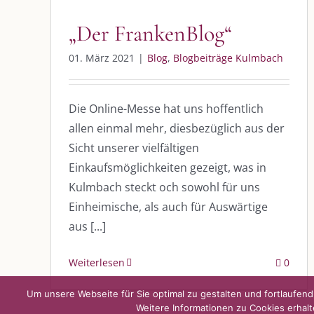
„Der FrankenBlog“
DIE KULMBLOGGERA
AKTUELLE
01. März 2021
|
Blog
,
Blogbeiträge Kulmbach
Kulmbloggera
Immer die 
Anlass
Die Online-Messe hat uns hoffentlich
Podcast
allen einmal mehr, diesbezüglich aus der
Sicht unserer vielfältigen
Kooperationen
AUS DEM
Einkaufsmöglichkeiten gezeigt, was in
vkfk
Kulmbach steckt och sowohl für uns
Im Dialog m
Einheimische, als auch für Auswärtige
Im Dialog m
Leistungen – Buchungen
Im Dialog m
aus [...]
Weiterlesen
0
Um unsere Webseite für Sie optimal zu gestalten und fortlaufe
Weitere Informationen zu Cookies erhalt