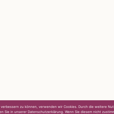
S
SO FINDEN WIR ZUSAMMEN!
passende Geschenkidee – für jeden
Am einfachsten bin ich per Mail un
WhatsApp zu erreichen.
Whatsapp:
0151-21182972
 BLOG
post@die-kulmbloggera.de
it – Jana Florence
it – Nicole Putschky-Kaiser
it – Daniel Manzer, alias Mr. Hops
nd verbessern zu können, verwenden wir Cookies. Durch die weitere N
en Sie in unserer Datenschutzerklärung. Wenn Sie diesem nicht zustim