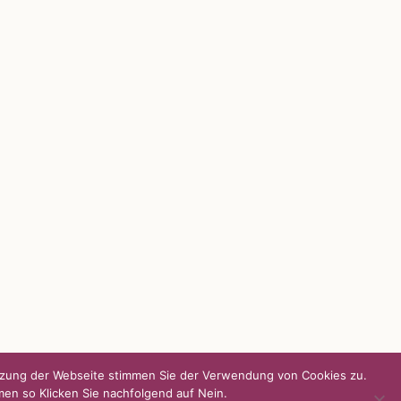
UNSERE HEIMAT KULMBACH
d über
„Unser Kulmbach e. V.“
– Der
Händlerzusammenschluss der Stadt
„Stadt Kulmbach“
– Offizielles Portal unserer
Heimat
„Landratsamt Kulmbach“
– Wissenswertes in
allen Belangen
„
Lebenslust Akademie Kulmbach
“ –
Mutmachergeschichten von Mutbotschaftern
utzung der Webseite stimmen Sie der Verwendung von Cookies zu.
men so Klicken Sie nachfolgend auf Nein.