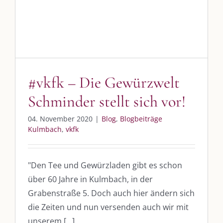
Blog
Blogbeiträge Kulmbach
vkfk
DIE KULMBLOGGERA
Kulmbloggera
#vkfk – Die Gewürzwelt
Podcast
Schminder stellt sich vor!
Kooperationen
04. November 2020
|
Blog
,
Blogbeiträge
Kulmbach
,
vkfk
vkfk
Leistungen – Buchungen
"Den Tee und Gewürzladen gibt es schon
über 60 Jahre in Kulmbach, in der
Grabenstraße 5. Doch auch hier ändern sich
AKTUELLES
die Zeiten und nun versenden auch wir mit
unserem [...]
Immer die passende Geschenkidee – für jeden Anlass