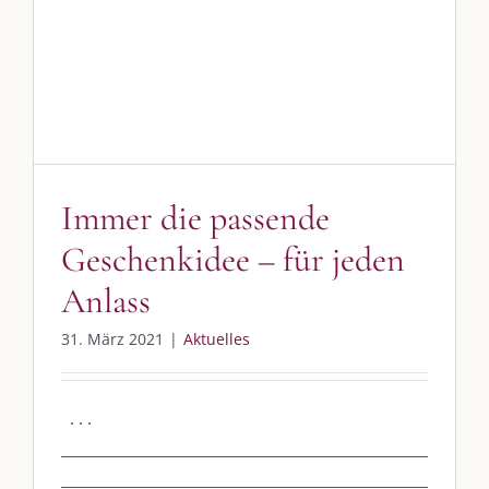
Geschenkidee – für jeden
Anlass
Aktuelles
Immer die passende
Geschenkidee – für jeden
Anlass
31. März 2021
|
Aktuelles
. . .
________________________________________________
________________________________________________