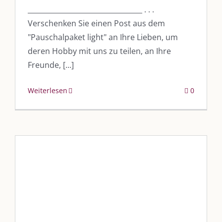
_________________________________ . . .
Verschenken Sie einen Post aus dem
"Pauschalpaket light" an Ihre Lieben, um
deren Hobby mit uns zu teilen, an Ihre
Freunde, [...]
Weiterlesen
0
#vkfk – Die Gewürzwelt
Schminder stellt sich vor!