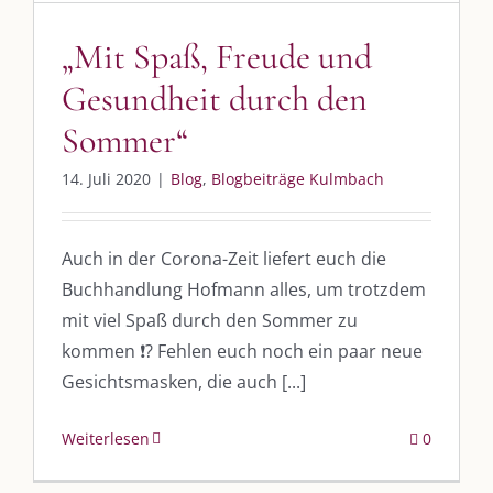
post@die-kulmbloggera.de
„Mit Spaß, Freude und
UNSERE HEIMAT KULMBACH
Gesundheit durch den
Sommer“
„Unser Kulmbach e. V.“
– Der Händlerzusammenschluss der Stadt
„Stadt Kulmbach“
– Offizielles Portal unserer Heimat
14. Juli 2020
|
Blog
,
Blogbeiträge Kulmbach
„Landratsamt Kulmbach“
– Wissenswertes in allen Belangen
Auch in der Corona-Zeit liefert euch die
„
Lebenslust Akademie Kulmbach
“ – Mutmachergeschichten von
Mutbotschaftern
Buchhandlung Hofmann alles, um trotzdem
mit viel Spaß durch den Sommer zu
kommen ❗️? Fehlen euch noch ein paar neue
Gesichtsmasken, die auch [...]
Weiterlesen
0
©
2026 | Alle Rechte vorbehalten. |
Impressum
|
Datenschutz
|
Kontakt