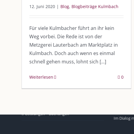
12. Juni 2020
|
Blog
,
Blogbeiträge Kulmbach
Für viele Kulmbacher führt an ihr kein
Weg vorbei. Die Rede ist von der
Metzgerei Lauterbach am Marktplatz in
DIE KULMBLOGGERA
AKTUELLE
Kulmbach. Doch auch wenn es einmal
Kulmbloggera
schnell gehen muss, lohnt sich [...]
Immer die 
Anlass
Podcast
Weiterlesen
0
Kooperationen
AUS DEM
vkfk
Im Dialog m
Im Dialog m
Leistungen – Buchungen
Im Dialog m