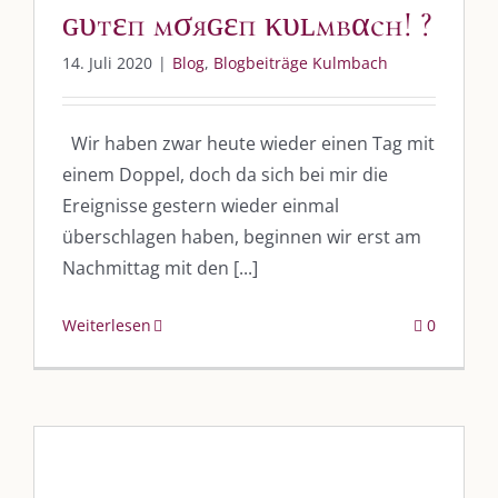
ɢυтεп мσяɢεп κυʟмвαcн! ?
vkfk
14. Juli 2020
|
Blog
,
Blogbeiträge Kulmbach
Leistungen – Buchungen
Wir haben zwar heute wieder einen Tag mit
einem Doppel, doch da sich bei mir die
AKTUELLES
Ereignisse gestern wieder einmal
überschlagen haben, beginnen wir erst am
Immer die passende Geschenkidee – für jeden Anlass
Nachmittag mit den [...]
AUS DEM BLOG
Weiterlesen
0
Im Dialog mit – Jana Florence
Im Dialog mit – Nicole Putschky-Kaiser
Im Dialog mit – Daniel Manzer, alias Mr. Hops