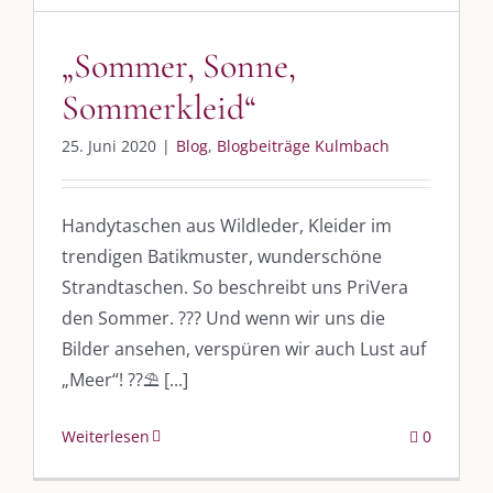
post@die-kulmbloggera.de
„Sommer, Sonne,
UNSERE HEIMAT KULMBACH
Sommerkleid“
„Unser Kulmbach e. V.“
– Der Händlerzusammenschluss der Stadt
25. Juni 2020
|
Blog
,
Blogbeiträge Kulmbach
„Stadt Kulmbach“
– Offizielles Portal unserer Heimat
„Landratsamt Kulmbach“
– Wissenswertes in allen Belangen
Handytaschen aus Wildleder, Kleider im
trendigen Batikmuster, wunderschöne
„
Lebenslust Akademie Kulmbach
“ – Mutmachergeschichten von
Mutbotschaftern
Strandtaschen. So beschreibt uns PriVera
den Sommer. ??? Und wenn wir uns die
Bilder ansehen, verspüren wir auch Lust auf
„Meer“! ??⛱ [...]
Weiterlesen
0
©
2026 | Alle Rechte vorbehalten. |
Impressum
|
Datenschutz
|
Kontakt