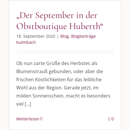
post@die-kulmbloggera.de
„Der September in der
Obstboutique Huberth“
UNSERE HEIMAT KULMBACH
18. September 2020
|
Blog
,
Blogbeiträge
„Unser Kulmbach e. V.“
– Der Händlerzusammenschluss der Stadt
Kulmbach
„Stadt Kulmbach“
– Offizielles Portal unserer Heimat
„Landratsamt Kulmbach“
– Wissenswertes in allen Belangen
Ob nun zarte Grüße des Herbstes als
Blumenstrauß gebunden, oder aber die
„
Lebenslust Akademie Kulmbach
“ – Mutmachergeschichten von
Mutbotschaftern
frischen Köstlichkeiten für das leibliche
Wohl aus der Region. Gerade jetzt, im
milden Sonnenschein, macht es besonders
viel [...]
Weiterlesen
0
©
2026 | Alle Rechte vorbehalten. |
Impressum
|
Datenschutz
|
Kontakt