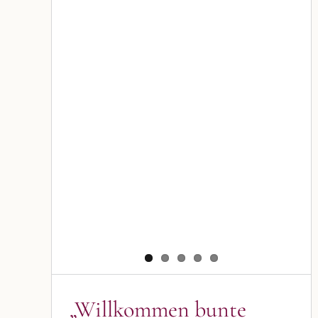
„Willkommen bunte
Jahreszeit ?“
Blog
Blogbeiträge Kulmbach
„Willkommen bunte