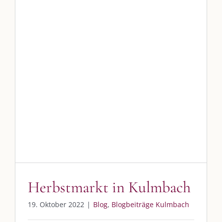
Im Dialog mit – Jana Florence
Im Dialog mit – Nicole Putschky-Kaiser
Im Dialog mit – Daniel Manzer, alias Mr. Hops
Herbstmarkt in Kulmbach
Blog
Blogbeiträge Kulmbach
SO FINDEN WIR ZUSAMMEN!
Am einfachsten bin ich per Mail und über WhatsApp zu erreichen.
Whatsapp:
0151-21182972
post@die-kulmbloggera.de
UNSERE HEIMAT KULMBACH
Herbstmarkt in Kulmbach
„Unser Kulmbach e. V.“
– Der Händlerzusammenschluss der Stadt
19. Oktober 2022
|
Blog
,
Blogbeiträge Kulmbach
„Stadt Kulmbach“
– Offizielles Portal unserer Heimat