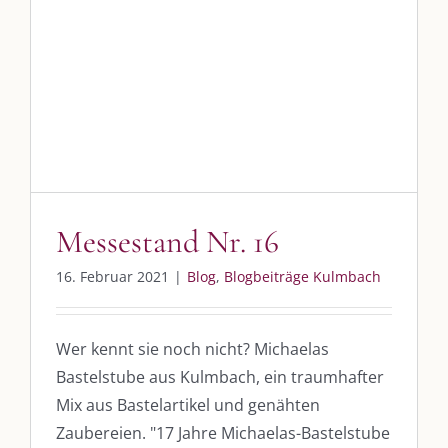
SO FINDEN WIR ZUSAMMEN!
Messestand Nr. 16
Am einfachsten bin ich per Mail und über WhatsApp zu erreichen.
Blog
Blogbeiträge Kulmbach
Whatsapp:
0151-21182972
post@die-kulmbloggera.de
UNSERE HEIMAT KULMBACH
Messestand Nr. 16
„Unser Kulmbach e. V.“
– Der Händlerzusammenschluss der Stadt
16. Februar 2021
|
Blog
,
Blogbeiträge Kulmbach
„Stadt Kulmbach“
– Offizielles Portal unserer Heimat
„Landratsamt Kulmbach“
– Wissenswertes in allen Belangen
Wer kennt sie noch nicht? Michaelas
„
Lebenslust Akademie Kulmbach
“ – Mutmachergeschichten von
Bastelstube aus Kulmbach, ein traumhafter
Mutbotschaftern
Mix aus Bastelartikel und genähten
Zaubereien. "17 Jahre Michaelas-Bastelstube