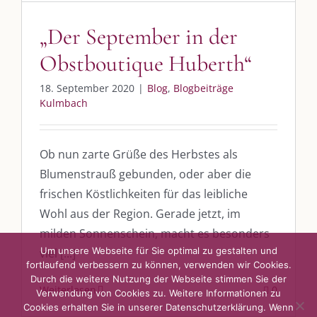
post@die-kulmbloggera.de
„Der September in der
Obstboutique Huberth“
UNSERE HEIMAT KULMBACH
18. September 2020
|
Blog
,
Blogbeiträge
„Unser Kulmbach e. V.“
– Der Händlerzusammenschluss der Stadt
Kulmbach
„Stadt Kulmbach“
– Offizielles Portal unserer Heimat
„Landratsamt Kulmbach“
– Wissenswertes in allen Belangen
Ob nun zarte Grüße des Herbstes als
Blumenstrauß gebunden, oder aber die
„
Lebenslust Akademie Kulmbach
“ – Mutmachergeschichten von
Mutbotschaftern
frischen Köstlichkeiten für das leibliche
Wohl aus der Region. Gerade jetzt, im
milden Sonnenschein, macht es besonders
Um unsere Webseite für Sie optimal zu gestalten und
viel [...]
fortlaufend verbessern zu können, verwenden wir Cookies.
Durch die weitere Nutzung der Webseite stimmen Sie der
Weiterlesen
0
Verwendung von Cookies zu. Weitere Informationen zu
©
2026 | Alle Rechte vorbehalten. |
Impressum
|
Datenschutz
|
Cookies erhalten Sie in unserer Datenschutzerklärung. Wenn
Kontakt