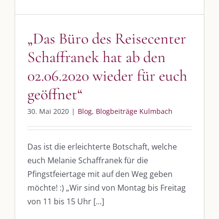
Whatsapp:
0151-21182972
„Das Büro des Reisecenter
post@die-kulmbloggera.de
Schaffranek hat ab den
UNSERE HEIMAT KULMBACH
02.06.2020 wieder für euch
geöffnet“
„Unser Kulmbach e. V.“
– Der Händlerzusammenschluss der Stadt
„Stadt Kulmbach“
– Offizielles Portal unserer Heimat
30. Mai 2020
|
Blog
,
Blogbeiträge Kulmbach
„Landratsamt Kulmbach“
– Wissenswertes in allen Belangen
Das ist die erleichterte Botschaft, welche
„
Lebenslust Akademie Kulmbach
“ – Mutmachergeschichten von
Mutbotschaftern
euch Melanie Schaffranek für die
Pfingstfeiertage mit auf den Weg geben
möchte! :) „Wir sind von Montag bis Freitag
von 11 bis 15 Uhr [...]