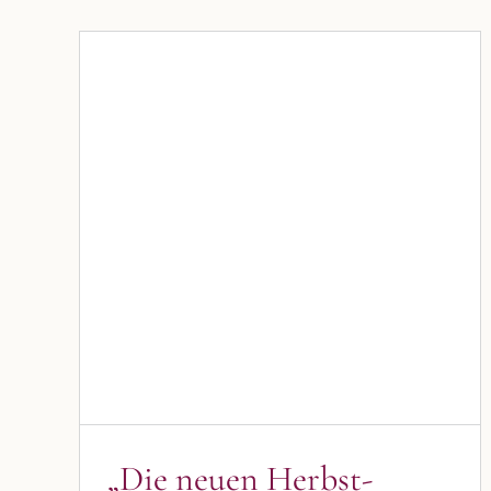
„Die neuen Herbst-Outfits
sind da“
Blog
Blogbeiträge Kulmbach
„Die neuen Herbst-