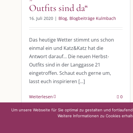
Outfits sind da“
DIE KULMBLOGGERA
AKTUELLE
16. Juli 2020
|
Blog
,
Blogbeiträge Kulmbach
Kulmbloggera
Immer die 
Anlass
Podcast
Das heutige Wetter stimmt uns schon
einmal ein und Katz&Katz hat die
Kooperationen
AUS DEM
Antwort darauf... Die neuen Herbst-
vkfk
Outfits sind in der Langgasse 21
Im Dialog m
eingetroffen. Schaut euch gerne um,
Im Dialog m
Leistungen – Buchungen
Im Dialog m
lasst euch inspirieren [...]
Weiterlesen
0
Um unsere Webseite für Sie optimal zu gestalten und fortlaufe
Weitere Informationen zu Cookies erhalt
©
2026 | Alle Rechte vorbehalten. |
Impressum
|
Datenschutz