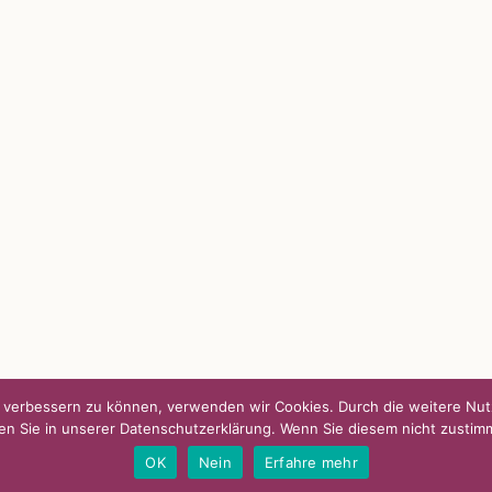
S
SO FINDEN WIR ZUSAMMEN!
passende Geschenkidee – für jeden
Am einfachsten bin ich per Mail un
WhatsApp zu erreichen.
Whatsapp:
0151-21182972
 BLOG
post@die-kulmbloggera.de
it – Jana Florence
it – Nicole Putschky-Kaiser
it – Daniel Manzer, alias Mr. Hops
nd verbessern zu können, verwenden wir Cookies. Durch die weitere N
en Sie in unserer Datenschutzerklärung. Wenn Sie diesem nicht zustim
|
Kontakt
OK
Nein
Erfahre mehr