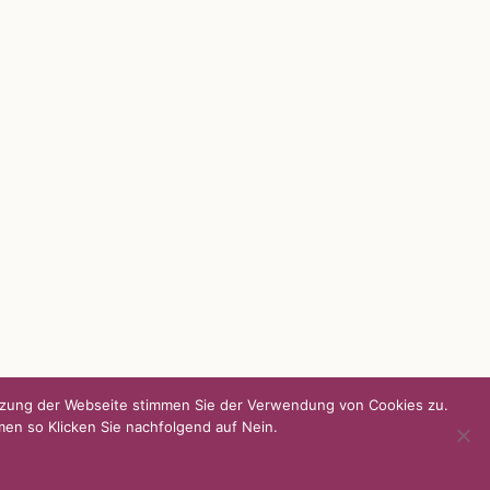
UNSERE HEIMAT KULMBACH
d über
„Unser Kulmbach e. V.“
– Der
Händlerzusammenschluss der Stadt
„Stadt Kulmbach“
– Offizielles Portal unserer
Heimat
„Landratsamt Kulmbach“
– Wissenswertes in
allen Belangen
„
Lebenslust Akademie Kulmbach
“ –
Mutmachergeschichten von Mutbotschaftern
utzung der Webseite stimmen Sie der Verwendung von Cookies zu.
men so Klicken Sie nachfolgend auf Nein.
Facebook
Instagram
Twitter
Pinterest
YouTube
Tiktok