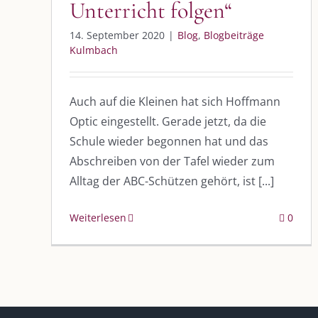
Unterricht folgen“
14. September 2020
|
Blog
,
Blogbeiträge
Kulmbach
Auch auf die Kleinen hat sich Hoffmann
DIE KULMBLOGGERA
AKTUELLE
Optic eingestellt. Gerade jetzt, da die
Schule wieder begonnen hat und das
Kulmbloggera
Immer die 
Abschreiben von der Tafel wieder zum
Anlass
Podcast
Alltag der ABC-Schützen gehört, ist [...]
Kooperationen
AUS DEM
Weiterlesen
0
vkfk
Im Dialog m
Im Dialog m
Leistungen – Buchungen
Im Dialog m