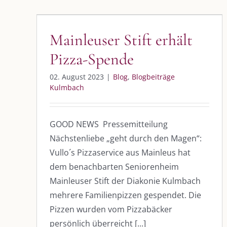
Mainleuser Stift erhält Pizza-
Spende
Mainleuser Stift erhält
Blog
Blogbeiträge Kulmbach
Pizza-Spende
02. August 2023
|
Blog
,
Blogbeiträge
Kulmbach
DIE KULMBLOGGERA
AKTUELLE
GOOD NEWS Pressemitteilung
Kulmbloggera
Immer die 
Anlass
Nächstenliebe „geht durch den Magen“:
Podcast
Vullo´s Pizzaservice aus Mainleus hat
dem benachbarten Seniorenheim
Kooperationen
AUS DEM
Mainleuser Stift der Diakonie Kulmbach
vkfk
mehrere Familienpizzen gespendet. Die
Im Dialog m
Pizzen wurden vom Pizzabäcker
Im Dialog m
Leistungen – Buchungen
Im Dialog m
persönlich überreicht [...]