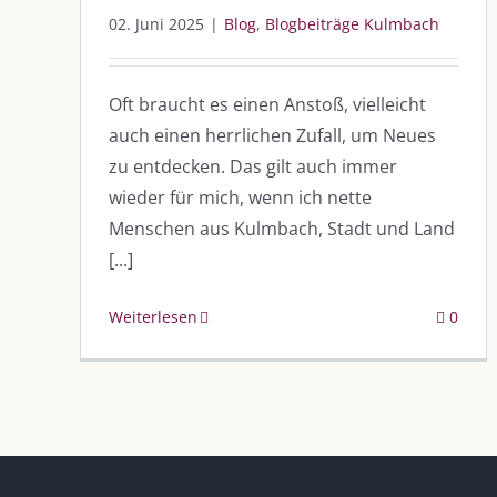
02. Juni 2025
|
Blog
,
Blogbeiträge Kulmbach
Oft braucht es einen Anstoß, vielleicht
auch einen herrlichen Zufall, um Neues
zu entdecken. Das gilt auch immer
DIE KULMBLOGGERA
AKTUELLE
wieder für mich, wenn ich nette
Kulmbloggera
Menschen aus Kulmbach, Stadt und Land
Immer die 
Anlass
[...]
Podcast
Weiterlesen
0
Kooperationen
AUS DEM
vkfk
Im Dialog m
Im Dialog m
Leistungen – Buchungen
Im Dialog m