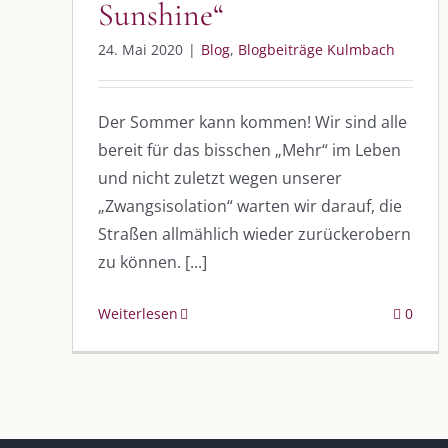
Sunshine“
24. Mai 2020
|
Blog
,
Blogbeiträge Kulmbach
Der Sommer kann kommen! Wir sind alle
bereit für das bisschen „Mehr“ im Leben
DIE KULMBLOGGERA
AKTUELLE
und nicht zuletzt wegen unserer
Kulmbloggera
„Zwangsisolation“ warten wir darauf, die
Immer die 
Anlass
Straßen allmählich wieder zurückerobern
Podcast
zu können. [...]
Kooperationen
AUS DEM
Weiterlesen
0
vkfk
Im Dialog m
Im Dialog m
Leistungen – Buchungen
Im Dialog m