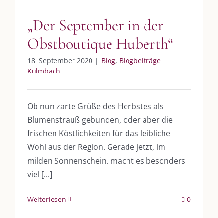
post@die-kulmbloggera.de
„Der September in der
Obstboutique Huberth“
UNSERE HEIMAT KULMBACH
18. September 2020
|
Blog
,
Blogbeiträge
„Unser Kulmbach e. V.“
– Der Händlerzusammenschluss der Stadt
Kulmbach
„Stadt Kulmbach“
– Offizielles Portal unserer Heimat
„Landratsamt Kulmbach“
– Wissenswertes in allen Belangen
Ob nun zarte Grüße des Herbstes als
Blumenstrauß gebunden, oder aber die
„
Lebenslust Akademie Kulmbach
“ – Mutmachergeschichten von
Mutbotschaftern
frischen Köstlichkeiten für das leibliche
Wohl aus der Region. Gerade jetzt, im
milden Sonnenschein, macht es besonders
viel [...]
Weiterlesen
0
©
2026 | Alle Rechte vorbehalten. |
Impressum
|
Datenschutz
|
Kontakt