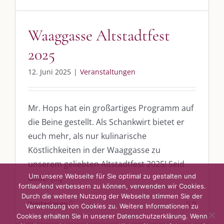
post@die-kulmbloggera.de
Waaggasse Altstadtfest
UNSERE HEIMAT KULMBACH
2025
„Unser Kulmbach e. V.“
– Der Händlerzusammenschluss der Stadt
12. Juni 2025
|
Veranstaltungen
„Stadt Kulmbach“
– Offizielles Portal unserer Heimat
„Landratsamt Kulmbach“
– Wissenswertes in allen Belangen
Mr. Hops hat ein großartiges Programm auf
die Beine gestellt. Als Schankwirt bietet er
„
Lebenslust Akademie Kulmbach
“ – Mutmachergeschichten von
Mutbotschaftern
euch mehr, als nur kulinarische
Köstlichkeiten in der Waaggasse zu
unserem geliebten Altstadtfest 2025! Seid
Um unsere Webseite für Sie optimal zu gestalten und
dabei [...]
fortlaufend verbessern zu können, verwenden wir Cookies.
Durch die weitere Nutzung der Webseite stimmen Sie der
Weiterlesen
0
Verwendung von Cookies zu. Weitere Informationen zu
©
2026 | Alle Rechte vorbehalten. |
Impressum
|
Datenschutz
|
Cookies erhalten Sie in unserer Datenschutzerklärung. Wenn
Kontakt