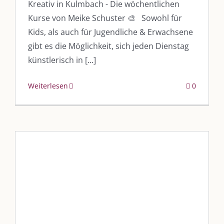
Kreativ in Kulmbach - Die wöchentlichen
Kurse von Meike Schuster 🎨 Sowohl für
vkfk
Kids, als auch für Jugendliche & Erwachsene
Leistungen – Buchungen
gibt es die Möglichkeit, sich jeden Dienstag
künstlerisch in [...]
AKTUELLES
Weiterlesen
0
Immer die passende Geschenkidee – für jeden Anlass
AUS DEM BLOG
Im Dialog mit – Jana Florence
Im Dialog mit – Nicole Putschky-Kaiser
Im Dialog mit – Daniel Manzer, alias Mr. Hops
Kunstpädagogin Meike
Schuster stellt sich vor