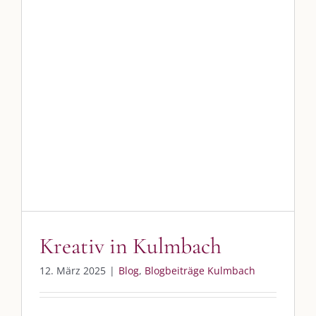
Kreativ in Kulmbach
Blog
Blogbeiträge Kulmbach
DIE KULMBLOGGERA
Kreativ in Kulmbach
Kulmbloggera
12. März 2025
|
Blog
,
Blogbeiträge Kulmbach
Podcast
Kooperationen