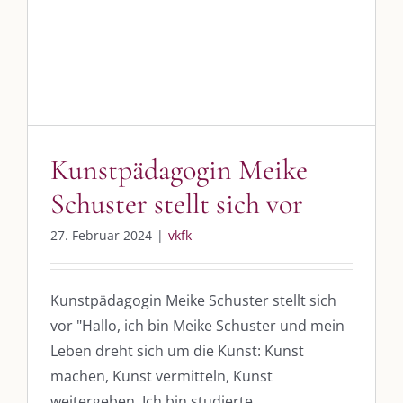
SO FINDEN WIR ZUSAMMEN!
vkfk
Am einfachsten bin ich per Mail und über WhatsApp zu erreichen.
Whatsapp:
0151-21182972
post@die-kulmbloggera.de
Kunstpädagogin Meike
UNSERE HEIMAT KULMBACH
Schuster stellt sich vor
„Unser Kulmbach e. V.“
– Der Händlerzusammenschluss der Stadt
27. Februar 2024
|
vkfk
„Stadt Kulmbach“
– Offizielles Portal unserer Heimat
„Landratsamt Kulmbach“
– Wissenswertes in allen Belangen
Kunstpädagogin Meike Schuster stellt sich
vor "Hallo, ich bin Meike Schuster und mein
„
Lebenslust Akademie Kulmbach
“ – Mutmachergeschichten von
Mutbotschaftern
Leben dreht sich um die Kunst: Kunst
machen, Kunst vermitteln, Kunst
weitergeben. Ich bin studierte