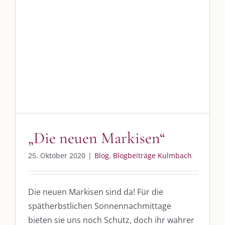
SO FINDEN WIR ZUSAMMEN!
„Die neuen Markisen“
Blog
Blogbeiträge Kulmbach
Am einfachsten bin ich per Mail und über WhatsApp zu erreichen.
Whatsapp:
0151-21182972
post@die-kulmbloggera.de
UNSERE HEIMAT KULMBACH
„Die neuen Markisen“
„Unser Kulmbach e. V.“
– Der Händlerzusammenschluss der Stadt
25. Oktober 2020
|
Blog
,
Blogbeiträge Kulmbach
„Stadt Kulmbach“
– Offizielles Portal unserer Heimat
„Landratsamt Kulmbach“
– Wissenswertes in allen Belangen
Die neuen Markisen sind da! Für die
spätherbstlichen Sonnennachmittage
„
Lebenslust Akademie Kulmbach
“ – Mutmachergeschichten von
Mutbotschaftern
bieten sie uns noch Schutz, doch ihr wahrer