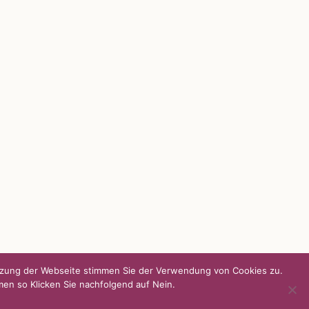
UNSERE HEIMAT KULMBACH
d über
„Unser Kulmbach e. V.“
– Der
Händlerzusammenschluss der Stadt
„Stadt Kulmbach“
– Offizielles Portal unserer
Heimat
„Landratsamt Kulmbach“
– Wissenswertes in
allen Belangen
„
Lebenslust Akademie Kulmbach
“ –
Mutmachergeschichten von Mutbotschaftern
utzung der Webseite stimmen Sie der Verwendung von Cookies zu.
men so Klicken Sie nachfolgend auf Nein.
Facebook
Instagram
Twitter
Pinterest
YouTube
Tiktok