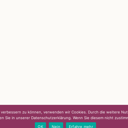
S
SO FINDEN WIR ZUSAMMEN!
passende Geschenkidee – für jeden
Am einfachsten bin ich per Mail un
WhatsApp zu erreichen.
Whatsapp:
0151-21182972
 BLOG
post@die-kulmbloggera.de
it – Jana Florence
it – Nicole Putschky-Kaiser
it – Daniel Manzer, alias Mr. Hops
nd verbessern zu können, verwenden wir Cookies. Durch die weitere N
en Sie in unserer Datenschutzerklärung. Wenn Sie diesem nicht zustim
|
Kontakt
OK
Nein
Erfahre mehr