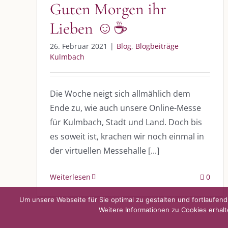
Guten Morgen ihr
Lieben ☺️☕️
DIE KULMBLOGGERA
AKTUELLE
26. Februar 2021
|
Blog
,
Blogbeiträge
Kulmbloggera
Immer die 
Kulmbach
Anlass
Podcast
Die Woche neigt sich allmählich dem
Kooperationen
AUS DEM
Ende zu, wie auch unsere Online-Messe
vkfk
für Kulmbach, Stadt und Land. Doch bis
Im Dialog m
es soweit ist, krachen wir noch einmal in
Im Dialog m
Leistungen – Buchungen
Im Dialog m
der virtuellen Messehalle [...]
Weiterlesen
0
Um unsere Webseite für Sie optimal zu gestalten und fortlaufe
Weitere Informationen zu Cookies erhalt
©
2026 | Alle Rechte vorbehalten. |
Impressum
|
Datenschutz