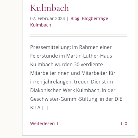
Kulmbach
07. Februar 2024
|
Blog
,
Blogbeiträge
Kulmbach
Pressemitteilung: Im Rahmen einer
DIE KULMBLOGGERA
AKTUELLE
Feierstunde im Martin-Luther-Haus
Kulmbloggera
Immer die 
Kulmbach wurden 30 verdiente
Anlass
Mitarbeiterinnen und Mitarbeiter für
Podcast
ihren jahrelangen, treuen Dienst im
Diakonischen Werk Kulmbach, in der
Kooperationen
AUS DEM
Geschwister-Gummi-Stiftung, in der DIE
vkfk
KITA [...]
Im Dialog m
Im Dialog m
Leistungen – Buchungen
Im Dialog m
Weiterlesen
0