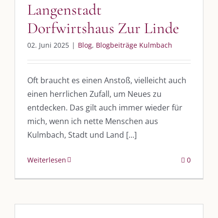
Langenstadt
Kulmbloggera
Dorfwirtshaus Zur Linde
Podcast
02. Juni 2025
|
Blog
,
Blogbeiträge Kulmbach
Kooperationen
vkfk
Oft braucht es einen Anstoß, vielleicht auch
Leistungen – Buchungen
einen herrlichen Zufall, um Neues zu
entdecken. Das gilt auch immer wieder für
mich, wenn ich nette Menschen aus
AKTUELLES
Kulmbach, Stadt und Land [...]
Immer die passende Geschenkidee – für jeden Anlass
Weiterlesen
0
AUS DEM BLOG
Im Dialog mit – Jana Florence