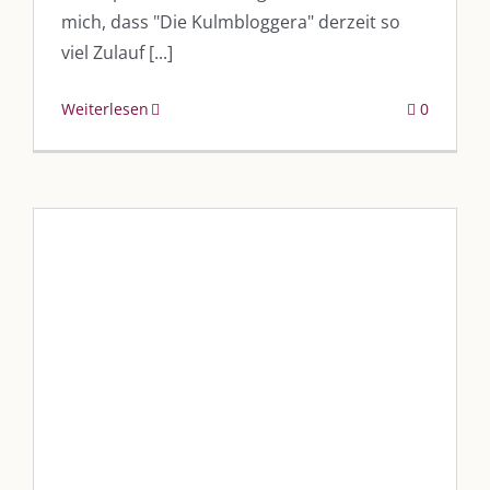
mich, dass "Die Kulmbloggera" derzeit so
viel Zulauf [...]
Weiterlesen
0
??? „???-???????“ – „????????????“