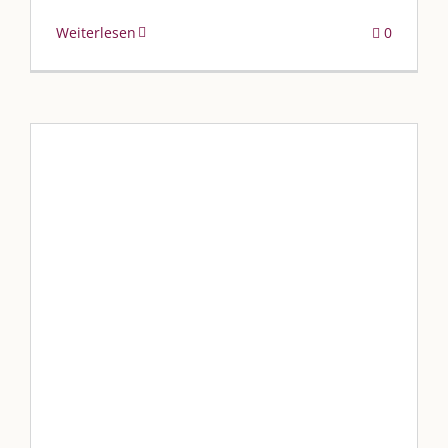
Weiterlesen
0
Vorwort zur Sechs
Blog
Blogbeiträge Kulmbach