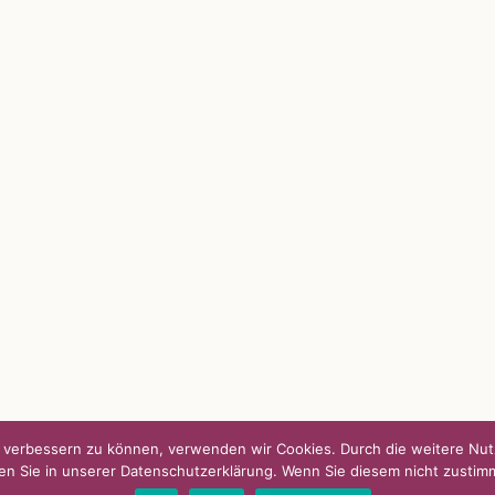
S
SO FINDEN WIR ZUSAMMEN!
passende Geschenkidee – für jeden
Am einfachsten bin ich per Mail un
WhatsApp zu erreichen.
Whatsapp:
0151-21182972
 BLOG
post@die-kulmbloggera.de
it – Jana Florence
it – Nicole Putschky-Kaiser
it – Daniel Manzer, alias Mr. Hops
nd verbessern zu können, verwenden wir Cookies. Durch die weitere N
en Sie in unserer Datenschutzerklärung. Wenn Sie diesem nicht zustim
|
Kontakt