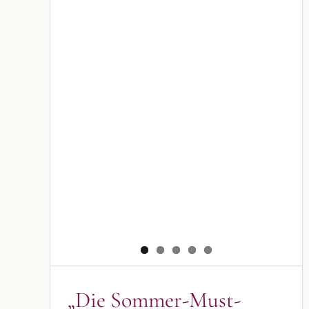
„Die Sommer-Must-haves in
der Parfümerie Benker“
Blog
Blogbeiträge Kulmbach
„Die Sommer-Must-