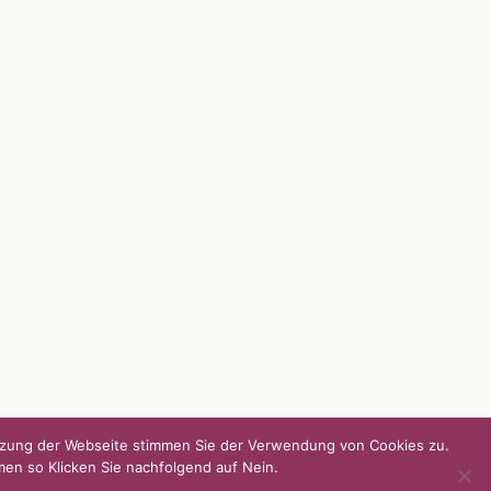
UNSERE HEIMAT KULMBACH
d über
„Unser Kulmbach e. V.“
– Der
Händlerzusammenschluss der Stadt
„Stadt Kulmbach“
– Offizielles Portal unserer
Heimat
„Landratsamt Kulmbach“
– Wissenswertes in
allen Belangen
„
Lebenslust Akademie Kulmbach
“ –
Mutmachergeschichten von Mutbotschaftern
utzung der Webseite stimmen Sie der Verwendung von Cookies zu.
men so Klicken Sie nachfolgend auf Nein.
Facebook
Instagram
Twitter
Pinterest
YouTube
Tiktok