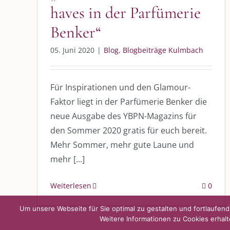
haves in der Parfümerie
Benker“
DIE KULMBLOGGERA
AKTUELLE
05. Juni 2020
|
Blog
,
Blogbeiträge Kulmbach
Kulmbloggera
Immer die 
Anlass
Podcast
Für Inspirationen und den Glamour-
Faktor liegt in der Parfümerie Benker die
Kooperationen
AUS DEM
neue Ausgabe des YBPN-Magazins für
vkfk
den Sommer 2020 gratis für euch bereit.
Im Dialog m
Mehr Sommer, mehr gute Laune und
Im Dialog m
Leistungen – Buchungen
Im Dialog m
mehr [...]
Weiterlesen
0
Um unsere Webseite für Sie optimal zu gestalten und fortlaufe
Weitere Informationen zu Cookies erhalt
©
2026 | Alle Rechte vorbehalten. |
Impressum
|
Datenschutz