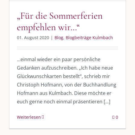
„Für die Sommerferien
UNSERE HEIMAT KULMBACH
empfehlen wir…“
„Unser Kulmbach e. V.“
– Der Händlerzusammenschluss der Stadt
01. August 2020
|
Blog
,
Blogbeiträge Kulmbach
„Stadt Kulmbach“
– Offizielles Portal unserer Heimat
„Landratsamt Kulmbach“
– Wissenswertes in allen Belangen
...einmal wieder ein paar persönliche
Gedanken aufzuschreiben. „Ich habe neue
„
Lebenslust Akademie Kulmbach
“ – Mutmachergeschichten von
Mutbotschaftern
Glückwunschkarten bestellt“, schrieb mir
Christoph Hofmann, von der Buchhandlung
Hofmann aus Kulmbach. Diese möchte er
euch gerne noch einmal präsentieren [...]
Weiterlesen
0
©
2026 | Alle Rechte vorbehalten. |
Impressum
|
Datenschutz
|
Kontakt