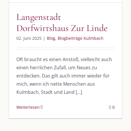
UNSERE HEIMAT KULMBACH
Langenstadt
Dorfwirtshaus Zur Linde
„Unser Kulmbach e. V.“
– Der Händlerzusammenschluss der Stadt
„Stadt Kulmbach“
– Offizielles Portal unserer Heimat
02. Juni 2025
|
Blog
,
Blogbeiträge Kulmbach
„Landratsamt Kulmbach“
– Wissenswertes in allen Belangen
Oft braucht es einen Anstoß, vielleicht auch
„
Lebenslust Akademie Kulmbach
“ – Mutmachergeschichten von
Mutbotschaftern
einen herrlichen Zufall, um Neues zu
entdecken. Das gilt auch immer wieder für
mich, wenn ich nette Menschen aus
Kulmbach, Stadt und Land [...]
Weiterlesen
0
©
2026 | Alle Rechte vorbehalten. |
Impressum
|
Datenschutz
|
Kontakt
Facebook
Instagram
Twitter
Pinterest
YouTube
Tiktok