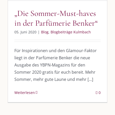
UNSERE HEIMAT KULMBACH
„Die Sommer-Must-haves
in der Parfümerie Benker“
„Unser Kulmbach e. V.“
– Der Händlerzusammenschluss der Stadt
„Stadt Kulmbach“
– Offizielles Portal unserer Heimat
05. Juni 2020
|
Blog
,
Blogbeiträge Kulmbach
„Landratsamt Kulmbach“
– Wissenswertes in allen Belangen
Für Inspirationen und den Glamour-Faktor
„
Lebenslust Akademie Kulmbach
“ – Mutmachergeschichten von
Mutbotschaftern
liegt in der Parfümerie Benker die neue
Ausgabe des YBPN-Magazins für den
Sommer 2020 gratis für euch bereit. Mehr
Sommer, mehr gute Laune und mehr [...]
Weiterlesen
0
©
2026 | Alle Rechte vorbehalten. |
Impressum
|
Datenschutz
|
Kontakt
Facebook
Instagram
Twitter
Pinterest
YouTube
Tiktok