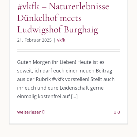
#vkfk – Naturerlebnisse
UNSERE HEIMAT KULMBACH
Dünkelhof meets
Ludwigshof Burghaig
„Unser Kulmbach e. V.“
– Der Händlerzusammenschluss der Stadt
„Stadt Kulmbach“
– Offizielles Portal unserer Heimat
21. Februar 2025
|
vkfk
„Landratsamt Kulmbach“
– Wissenswertes in allen Belangen
Guten Morgen ihr Lieben! Heute ist es
„
Lebenslust Akademie Kulmbach
“ – Mutmachergeschichten von
Mutbotschaftern
soweit, ich darf euch einen neuen Beitrag
aus der Rubrik #vkfk vorstellen! Stellt auch
ihr euch und eure Leidenschaft gerne
einmalig kostenfrei auf [...]
Weiterlesen
0
©
2026 | Alle Rechte vorbehalten. |
Impressum
|
Datenschutz
|
Kontakt
Facebook
Instagram
Twitter
Pinterest
YouTube
Tiktok