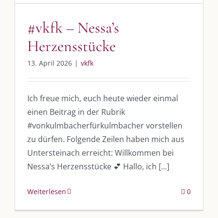
#vkfk – Nessa’s
UNSERE HEIMAT KULMBACH
Herzensstücke
„Unser Kulmbach e. V.“
– Der Händlerzusammenschluss der Stadt
13. April 2026
|
vkfk
„Stadt Kulmbach“
– Offizielles Portal unserer Heimat
„Landratsamt Kulmbach“
– Wissenswertes in allen Belangen
Ich freue mich, euch heute wieder einmal
einen Beitrag in der Rubrik
„
Lebenslust Akademie Kulmbach
“ – Mutmachergeschichten von
Mutbotschaftern
#vonkulmbacherfürkulmbacher vorstellen
zu dürfen. Folgende Zeilen haben mich aus
Untersteinach erreicht: Willkommen bei
Nessa’s Herzensstücke 💕 Hallo, ich [...]
Weiterlesen
0
©
2026 | Alle Rechte vorbehalten. |
Impressum
|
Datenschutz
|
Kontakt