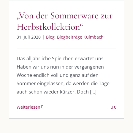
UNSERE HEIMAT KULMBACH
„Von der Sommerware zur
Herbstkollektion“
„Unser Kulmbach e. V.“
– Der Händlerzusammenschluss der Stadt
„Stadt Kulmbach“
– Offizielles Portal unserer Heimat
31. Juli 2020
|
Blog
,
Blogbeiträge Kulmbach
„Landratsamt Kulmbach“
– Wissenswertes in allen Belangen
Das alljährliche Spielchen erwartet uns.
„
Lebenslust Akademie Kulmbach
“ – Mutmachergeschichten von
Mutbotschaftern
Haben wir uns nun in der vergangenen
Woche endlich voll und ganz auf den
Sommer eingelassen, da werden die Tage
auch schon wieder kürzer. Doch [...]
Weiterlesen
0
©
2026 | Alle Rechte vorbehalten. |
Impressum
|
Datenschutz
|
Kontakt
Facebook
Instagram
Twitter
Pinterest
YouTube
Tiktok