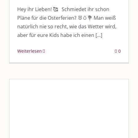
Hey ihr Lieben! 🥰 Schmiedet ihr schon
vkfk
Pläne für die Osterferien? 🐰🥚💐 Man weiß
Leistungen – Buchungen
natürlich nie so recht, wie das Wetter wird,
aber für eure Kids habe ich einen [...]
AKTUELLES
Weiterlesen
0
Immer die passende Geschenkidee – für jeden Anlass
AUS DEM BLOG
Im Dialog mit – Jana Florence
Im Dialog mit – Nicole Putschky-Kaiser
Im Dialog mit – Daniel Manzer, alias Mr. Hops
Kunstkurse für Kinder
SO FINDEN WIR ZUSAMMEN!