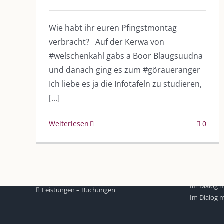
Wie habt ihr euren Pfingstmontag
verbracht? Auf der Kerwa von
#welschenkahl gabs a Boor Blaugsuudna
und danach ging es zum #göraueranger
DIE KULMBLOGGERA
AKTUELLE
Ich liebe es ja die Infotafeln zu studieren,
[...]
Kulmbloggera
Immer die 
Anlass
Weiterlesen
0
Podcast
Kooperationen
AUS DEM
vkfk
Im Dialog m
Im Dialog m
Leistungen – Buchungen
Im Dialog m