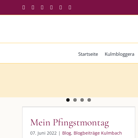
Zum
Facebook
Instagram
Twitter
Pinterest
YouTube
Tiktok
Inhalt
springen
Startseite
Kulmbloggera
Mein Pfingstmontag
Blog
Blogbeiträge Kulmbach
Mein Pfingstmontag
07. Juni 2022
|
Blog
,
Blogbeiträge Kulmbach