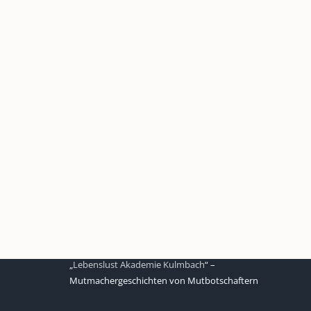
UNSERE HEIMAT KULMBACH
d über
„Unser Kulmbach e. V.“
– Der
Händlerzusammenschluss der Stadt
„Stadt Kulmbach“
– Offizielles Portal unserer
Heimat
„Landratsamt Kulmbach“
– Wissenswertes in
allen Belangen
„
Lebenslust Akademie Kulmbach
“ –
Mutmachergeschichten von Mutbotschaftern