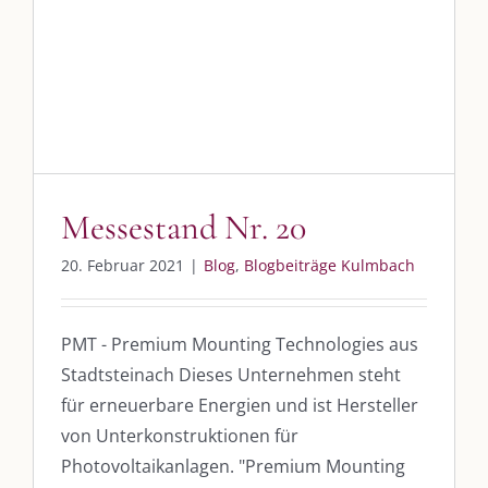
SO FINDEN WIR ZUSAMMEN!
Messestand Nr. 20
Am einfachsten bin ich per Mail und über WhatsApp zu erreichen.
Blog
Blogbeiträge Kulmbach
Whatsapp:
0151-21182972
post@die-kulmbloggera.de
Messestand Nr. 20
UNSERE HEIMAT KULMBACH
20. Februar 2021
|
Blog
,
Blogbeiträge Kulmbach
„Unser Kulmbach e. V.“
– Der Händlerzusammenschluss der Stadt
„Stadt Kulmbach“
– Offizielles Portal unserer Heimat
PMT - Premium Mounting Technologies aus
„Landratsamt Kulmbach“
– Wissenswertes in allen Belangen
Stadtsteinach Dieses Unternehmen steht
„
Lebenslust Akademie Kulmbach
“ – Mutmachergeschichten von
für erneuerbare Energien und ist Hersteller
Mutbotschaftern
von Unterkonstruktionen für
Photovoltaikanlagen. "Premium Mounting