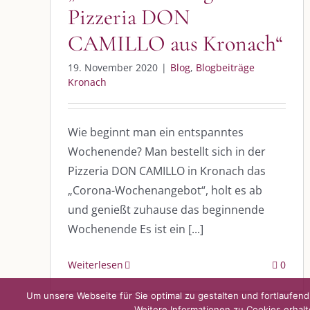
Pizzeria DON
CAMILLO aus Kronach“
DIE KULMBLOGGERA
AKTUELLE
19. November 2020
|
Blog
,
Blogbeiträge
Kronach
Kulmbloggera
Immer die 
Anlass
Podcast
Wie beginnt man ein entspanntes
Wochenende? Man bestellt sich in der
Kooperationen
AUS DEM
Pizzeria DON CAMILLO in Kronach das
vkfk
„Corona-Wochenangebot“, holt es ab
Im Dialog m
und genießt zuhause das beginnende
Im Dialog m
Leistungen – Buchungen
Im Dialog m
Wochenende Es ist ein [...]
Weiterlesen
0
Um unsere Webseite für Sie optimal zu gestalten und fortlaufe
Weitere Informationen zu Cookies erhalt