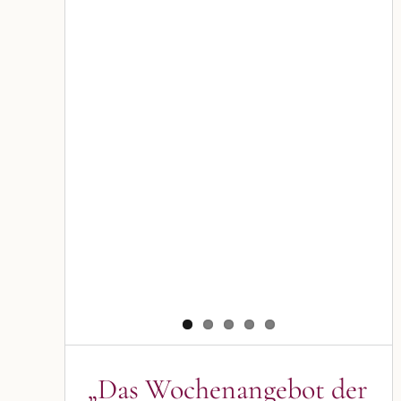
„Das Wochenangebot der
Pizzeria DON CAMILLO aus
Kronach“
Blog
Blogbeiträge Kronach
„Das Wochenangebot der