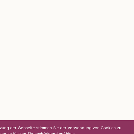
UNSERE HEIMAT KULMBACH
d über
„Unser Kulmbach e. V.“
– Der
Händlerzusammenschluss der Stadt
„Stadt Kulmbach“
– Offizielles Portal unserer
Heimat
„Landratsamt Kulmbach“
– Wissenswertes in
allen Belangen
„
Lebenslust Akademie Kulmbach
“ –
Mutmachergeschichten von Mutbotschaftern
utzung der Webseite stimmen Sie der Verwendung von Cookies zu.
men so Klicken Sie nachfolgend auf Nein.