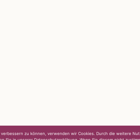
S
SO FINDEN WIR ZUSAMMEN!
passende Geschenkidee – für jeden
Am einfachsten bin ich per Mail un
WhatsApp zu erreichen.
Whatsapp:
0151-21182972
 BLOG
post@die-kulmbloggera.de
it – Jana Florence
it – Nicole Putschky-Kaiser
it – Daniel Manzer, alias Mr. Hops
nd verbessern zu können, verwenden wir Cookies. Durch die weitere N
en Sie in unserer Datenschutzerklärung. Wenn Sie diesem nicht zustim