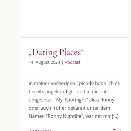
DIE KULMBLOGGERA
AKTUELLE
„Dating Places“
Kulmbloggera
Immer die 
14. August 2020
|
Podcast
Anlass
Podcast
In meiner vorherigen Episode habe ich es
Kooperationen
AUS DEM
bereits angekündigt - und in die Tat
vkfk
umgesetzt. "My_Spotnight" alias Ronny,
Im Dialog m
oder auch früher bekannt unter dem
Im Dialog m
Leistungen – Buchungen
Im Dialog m
Namen "Ronny Nightlife", war mit mir [...]