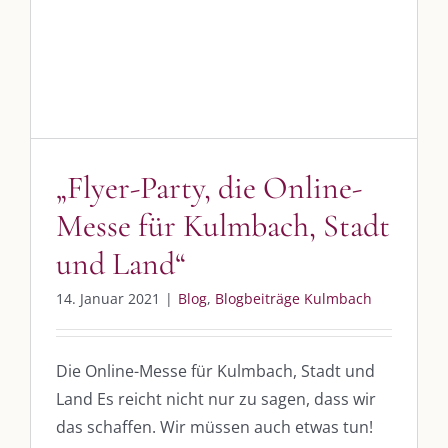
„Flyer-Party, die Online-Messe
für Kulmbach, Stadt und Land“
Blog
Blogbeiträge Kulmbach
„Flyer-Party, die Online-
DIE KULMBLOGGERA
Messe für Kulmbach, Stadt
und Land“
Kulmbloggera
14. Januar 2021
|
Blog
,
Blogbeiträge Kulmbach
Podcast
Kooperationen
Die Online-Messe für Kulmbach, Stadt und
vkfk
Land Es reicht nicht nur zu sagen, dass wir
das schaffen. Wir müssen auch etwas tun!
Leistungen – Buchungen