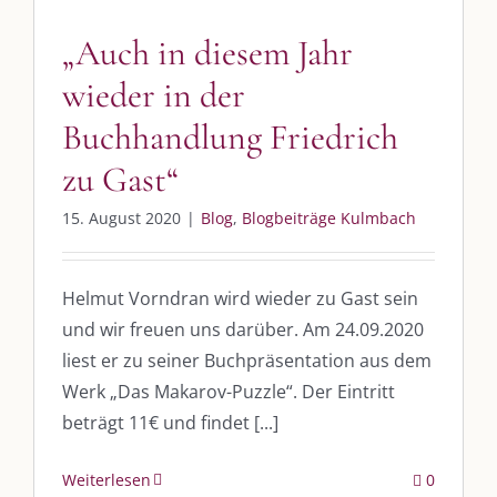
Whatsapp:
0151-21182972
„Auch in diesem Jahr
post@die-kulmbloggera.de
wieder in der
UNSERE HEIMAT KULMBACH
Buchhandlung Friedrich
zu Gast“
„Unser Kulmbach e. V.“
– Der Händlerzusammenschluss der Stadt
„Stadt Kulmbach“
– Offizielles Portal unserer Heimat
15. August 2020
|
Blog
,
Blogbeiträge Kulmbach
„Landratsamt Kulmbach“
– Wissenswertes in allen Belangen
Helmut Vorndran wird wieder zu Gast sein
„
Lebenslust Akademie Kulmbach
“ – Mutmachergeschichten von
Mutbotschaftern
und wir freuen uns darüber. Am 24.09.2020
liest er zu seiner Buchpräsentation aus dem
Werk „Das Makarov-Puzzle“. Der Eintritt
beträgt 11€ und findet [...]
Weiterlesen
0
©
2026 | Alle Rechte vorbehalten. |
Impressum
|
Datenschutz
|