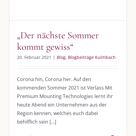
Whatsapp:
0151-21182972
post@die-kulmbloggera.de
„Der nächste Sommer
UNSERE HEIMAT KULMBACH
kommt gewiss“
„Unser Kulmbach e. V.“
– Der Händlerzusammenschluss der Stadt
20. Februar 2021
|
Blog
,
Blogbeiträge Kulmbach
„Stadt Kulmbach“
– Offizielles Portal unserer Heimat
„Landratsamt Kulmbach“
– Wissenswertes in allen Belangen
Corona hin, Corona her. Auf den
kommenden Sommer 2021 ist Verlass Mit
„
Lebenslust Akademie Kulmbach
“ – Mutmachergeschichten von
Mutbotschaftern
Premium Mounting Technologies lernt ihr
heute Abend ein Unternehmen aus der
Region kennen, welches euch dabei
behilflich sein [...]