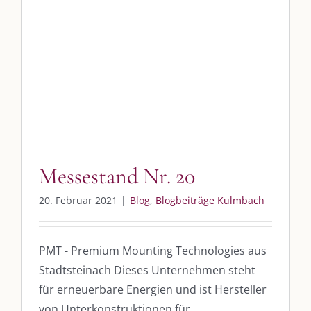
Messestand Nr. 20
Blog
Blogbeiträge Kulmbach
DIE KULMBLOGGERA
Messestand Nr. 20
Kulmbloggera
20. Februar 2021
|
Blog
,
Blogbeiträge Kulmbach
Podcast
PMT - Premium Mounting Technologies aus
Kooperationen
Stadtsteinach Dieses Unternehmen steht
vkfk
für erneuerbare Energien und ist Hersteller
von Unterkonstruktionen für