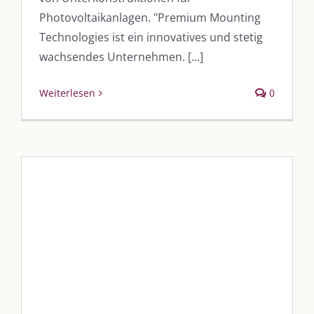
Leistungen – Buchungen
Photovoltaikanlagen. "Premium Mounting
Technologies ist ein innovatives und stetig
wachsendes Unternehmen. [...]
AKTUELLES
Weiterlesen
0
Immer die passende Geschenkidee – für jeden Anlass
AUS DEM BLOG
Im Dialog mit – Jana Florence
Im Dialog mit – Nicole Putschky-Kaiser
Im Dialog mit – Daniel Manzer, alias Mr. Hops
„Der nächste Sommer kommt
gewiss“
SO FINDEN WIR ZUSAMMEN!
Blog
Blogbeiträge Kulmbach
Am einfachsten bin ich per Mail und über WhatsApp zu erreichen.