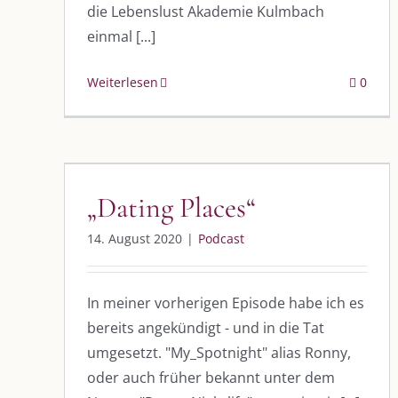
die Lebenslust Akademie Kulmbach
einmal [...]
Weiterlesen
0
„Dating Places“
Podcast
DIE KULMBLOGGERA
AKTUELLE
„Dating Places“
Kulmbloggera
Immer die 
14. August 2020
|
Podcast
Anlass
Podcast
In meiner vorherigen Episode habe ich es
Kooperationen
AUS DEM
bereits angekündigt - und in die Tat
vkfk
umgesetzt. "My_Spotnight" alias Ronny,
Im Dialog m
oder auch früher bekannt unter dem
Im Dialog m
Leistungen – Buchungen