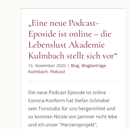
ist online – die Lebenslust
Akademie Kulmbach stellt
sich vor“
„Eine neue Podcast-
Blog
Blogbeiträge Kulmbach
Podcast
Eposide ist online – die
Lebenslust Akademie
Kulmbach stellt sich vor“
16. November 2020
|
Blog
,
Blogbeiträge
Kulmbach
,
Podcast
Die neue Podcast-Episode ist online
Corona-Konform hat Stefan Schnabel
sein Tonstudio für uns hergerichtet und
so konnten Nicole von Jammer nicht lebe
und ich unser "Herzensprojekt",