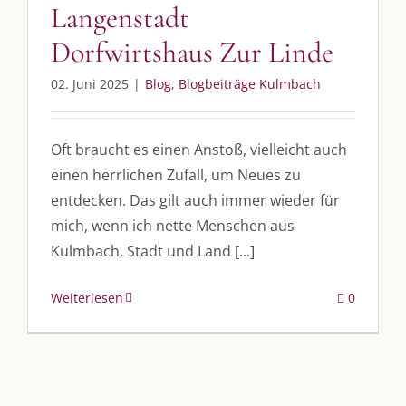
UNSERE HEIMAT KULMBACH
Langenstadt
Dorfwirtshaus Zur Linde
„Unser Kulmbach e. V.“
– Der Händlerzusammenschluss der Stadt
„Stadt Kulmbach“
– Offizielles Portal unserer Heimat
02. Juni 2025
|
Blog
,
Blogbeiträge Kulmbach
„Landratsamt Kulmbach“
– Wissenswertes in allen Belangen
Oft braucht es einen Anstoß, vielleicht auch
„
Lebenslust Akademie Kulmbach
“ – Mutmachergeschichten von
Mutbotschaftern
einen herrlichen Zufall, um Neues zu
entdecken. Das gilt auch immer wieder für
mich, wenn ich nette Menschen aus
Kulmbach, Stadt und Land [...]
Weiterlesen
0
©
2026 | Alle Rechte vorbehalten. |
Impressum
|
Datenschutz
|
Kontakt
Facebook
Instagram
Twitter
Pinterest
YouTube
Tiktok